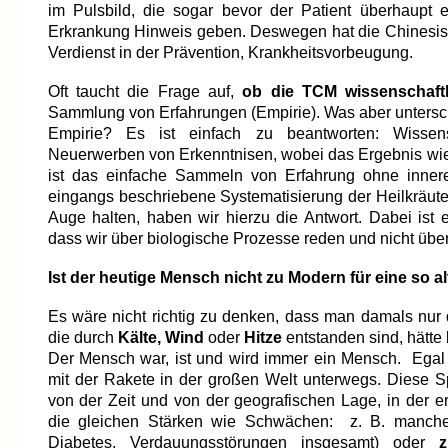
im Pulsbild, die sogar bevor der Patient überhaupt 
Erkrankung Hinweis geben. Deswegen hat die Chinesis
Verdienst in der Prävention, Krankheitsvorbeugung.
Oft taucht die Frage auf,
ob die TCM wissenschaftli
Sammlung von Erfahrungen (Empirie). Was aber untersch
Empirie? Es ist einfach zu beantworten: Wissens
Neuerwerben von Erkenntnisen, wobei das Ergebnis wied
ist das einfache Sammeln von Erfahrung ohne inner
eingangs beschriebene Systematisierung der Heilkräute
Auge halten, haben wir hierzu die Antwort. Dabei ist e
dass wir über biologische Prozesse reden und nicht übe
Ist der heutige Mensch nicht zu Modern für eine so a
Es wäre nicht richtig zu denken, dass man damals nur 
die durch
Kälte, Wind
oder
Hitze
entstanden sind, hätte
Der Mensch war, ist und wird immer ein Mensch. Egal
mit der Rakete in der großen Welt unterwegs. Diese 
von der Zeit und von der geografischen Lage, in der er
die gleichen Stärken wie Schwächen: z. B. manc
Diabetes, Verdauungsstörungen insgesamt) oder