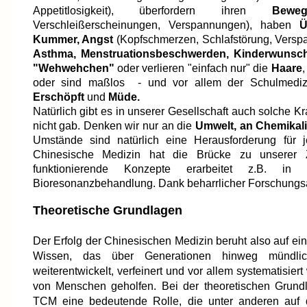
Appetitlosigkeit), überfordern ihren
Beweg
Verschleißerscheinungen, Verspannungen), haben
Ü
Kummer, Angst
(Kopfschmerzen, Schlafstörung, Verspa
Asthma, Menstruationsbeschwerden, Kinderwunsc
"Wehwehchen"
oder verlieren "einfach nur" die
Haare
oder sind maßlos - und vor allem der Schulmediz
Erschöpft
und
Müde.
Natürlich gibt es in unserer Gesellschaft auch solche K
nicht gab. Denken wir nur an die
Umwelt, an Chemikal
Umstände sind natürlich eine Herausforderung für 
Chinesische Medizin hat die Brücke zu unserer 
funktionierende Konzepte erarbeitet z.B. i
Bioresonanzbehandlung. Dank beharrlicher Forschungsa
Theoretische Grundlagen
Der Erfolg der Chinesischen Medizin beruht also auf ei
Wissen, das über Generationen hinweg mündlich u
weiterentwickelt, verfeinert und vor allem systematisie
von Menschen geholfen. Bei der theoretischen Grundl
TCM eine bedeutende Rolle, die unter anderen auf 