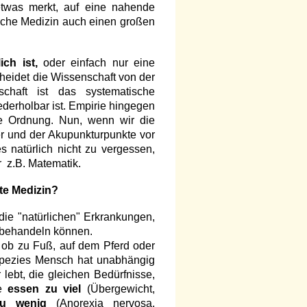
etwas merkt, auf eine nahende
che Medizin auch einen großen
ch ist,
oder einfach nur eine
eidet die Wissenschaft von der
chaft ist das systematische
erholbar ist. Empirie hingegen
e Ordnung. Nun, wenn wir die
r und der Akupunkturpunkte vor
s natürlich nicht zu vergessen,
r z.B. Matematik.
lte Medizin?
die "natürlichen" Erkrankungen,
 behandeln können.
 ob zu Fuß, auf dem Pferd oder
Spezies Mensch hat unabhängig
 lebt, die gleichen Bedürfnisse,
he
essen zu viel
(Übergewicht,
zu wenig
(Anorexia nervosa,