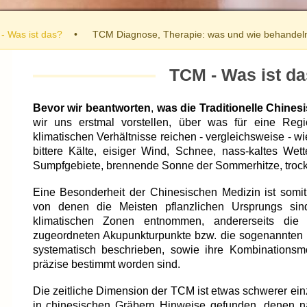
- Was ist das?
TCM Diagnose, Therapie: was und wie behandeln
TCM - Was ist d
Bevor wir beantworten
,
was die Traditionelle Chines
wir uns erstmal vorstellen, über was für eine Reg
klimatischen Verhältnisse reichen - vergleichsweise - wi
bittere Kälte, eisiger Wind, Schnee, nass-kaltes Wett
Sumpfgebiete, brennende Sonne der Sommerhitze, tro
Eine Besonderheit der Chinesischen Medizin ist somit, 
von denen die Meisten pflanzlichen Ursprungs si
klimatischen Zonen entnommen, andererseits die 
zugeordneten Akupunkturpunkte bzw. die sogenannten 
systematisch beschrieben, sowie ihre Kombinationsmö
präzise bestimmt worden sind.
Die zeitliche Dimension der TCM ist etwas schwerer ei
in chinesischen Gräbern Hinweise gefunden, denen na