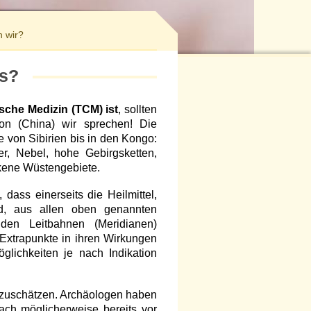
 wir?
as?
ische Medizin (TCM) ist
, sollten
ion (China) wir sprechen! Die
e von Sibirien bis in den Kongo:
er, Nebel, hohe Gebirgsketten,
ckene Wüstengebiete.
dass einerseits die Heilmittel,
nd, aus allen oben genannten
den Leitbahnen (Meridianen)
Extrapunkte in ihren Wirkungen
glichkeiten je nach Indikation
nzuschätzen. Archäologen haben
ch möglicherweise bereits vor