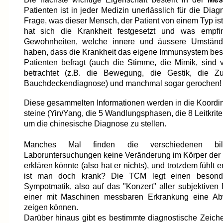
Patienten ist in jeder Medizin unerlässlich
für die Diag
Frage, was dieser Mensch, der Patient von einem Typ is
hat sich die Krankheit festgesetzt und was emp
Gewohnheiten, welche innere und äussere Umständ
haben, dass die Krankheit das eigene Immunsystem be
Patienten befragt (auch die Stimme, die Mimik, sind v
betrachtet (z.B. die Bewegung, die Gestik, die Zu
Bauchdeckendiagnose) und manchmal sogar gerochen
Diese gesammelten Informationen werden in die Koordin
steine (Yin/Yang, die 5 Wandlungsphasen, die 8 Leitkriteri
um die chinesische Diagnose zu stellen.
Manches Mal finden die verschiedenen bil
Laboruntersuchungen keine Veränderung im Körper der 
erklären könnte (also hat er nichts), und trotzdem
fühlt e
ist man doch krank? Die TCM legt einen besonde
Sympotmatik, also auf das "Konzert" aller subjektiven B
einer mit Maschinen messbaren Erkrankung eine A
zeigen können.
Darüber hinaus gibt es bestimmte diagnostische Zeich