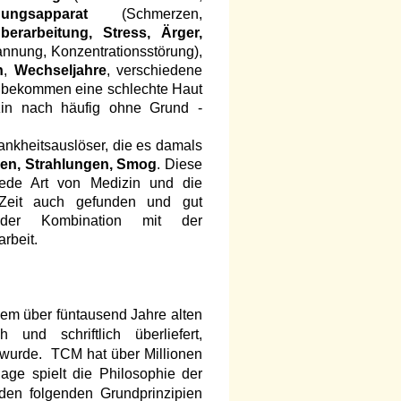
ungsapparat
(Schmerzen,
berarbeitung, Stress, Ärger,
nnung, Konzentrationsstörung),
h
,
Wechseljahre
, verschiedene
, bekommen eine schlechte Haut
in nach häufig ohne Grund -
rankheitsauslöser, die es damals
ien, Strahlungen, Smog
. Diese
jede Art von Medizin und die
Zeit auch gefunden und gut
n der Kombination mit der
rbeit.
nem über füntausend Jahre alten
nd schriftlich überliefert,
rt wurde. TCM hat über Millionen
age spielt die Philosophie der
den folgenden Grundprinzipien