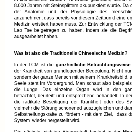
8.000 Jahren mit Steinsplittern akupunktiert wurde. Da
der Anatomie und der Physiologie des menschlich
anzunehmen, dass bereits vor diesem Zeitpunkt eine ent
Medizin existiert haben muss. Zur Entwicklung der T
Lao Tse beigetragen zu haben, indem sie die Begrif
ausgearbeitet haben.
Was ist also die Traditionelle Chinesische Medizin?
In der TCM ist die
ganzheitliche Betrachtungsweise
der Krankheit von grundlegender Bedeutung. Nicht nur 
sondern der ganze Mensch mit seinem Krankheitsbild, 
Seele steht im Vordergrund. Man schaut also beispiels
die Lunge. Das einzelne Organ wird in den gan
betrachtet, beurteilt und entsprechend behandelt. In d
die radikale Beseitigung der Krankheit oder des S
vielmehr die Störung schonened auszugleichen und dami
Selbstheilungskräfte zu fördern - mit dem Ziel, dass
System wieder hergestellt wird.
Die nächste wichtige Eigenschaft besteht in der
Mes