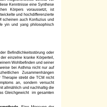
 diese Kenntnisse eine Synthese
en Körpers voraussetzt, ist
wickelte und hochdifferenzierte
CM scheinen auch Konfuzius und
fe yin und yang philosophisch
der Befindlichkeitsstörung oder
der einzelne kranke Körperteil,
seinem Wohlbefinden und seiner
weise bei Asthma nicht nur auf
zheitlichen Zusammenhängen
er Therapie strebt die TCM nicht
ymptoms an, sondern versucht
t allmählich und nachhaltig die
 das Gleichgewicht im gesamten
smethode
. Eine Messung der